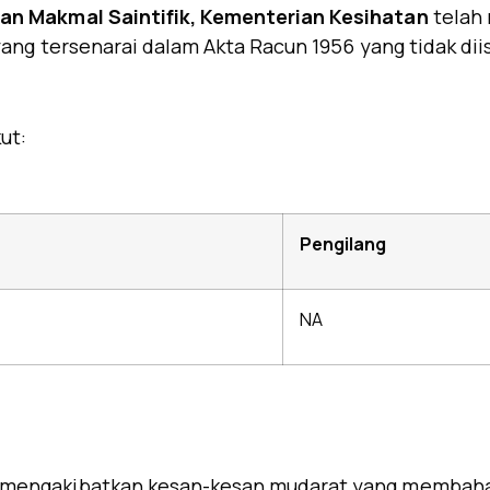
an Makmal Saintifik, Kementerian Kesihatan
telah 
ang tersenarai dalam Akta Racun 1956 yang tidak dii
ut:
Pengilang
NA
 mengakibatkan kesan-kesan mudarat yang membaha