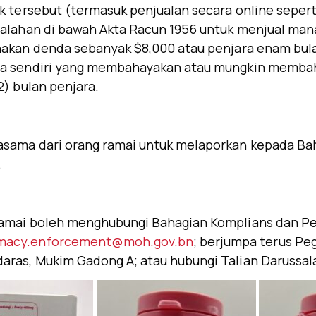
k tersebut (termasuk penjualan secara online seper
esalahan di bawah Akta Racun 1956 untuk menjual m
akan denda sebanyak $8,000 atau penjara enam bulan,
ya sendiri yang membahayakan atau mungkin membaha
2) bulan penjara.
asama dari orang ramai untuk melaporkan kepada Ba
.
amai boleh menghubungi Bahagian Komplians dan Per
macy.enforcement@moh.gov.bn
; berjumpa terus Pe
ras, Mukim Gadong A; atau hubungi Talian Darussal