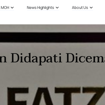
t MOH
News Highlights
About Us
n Didapati Dicem