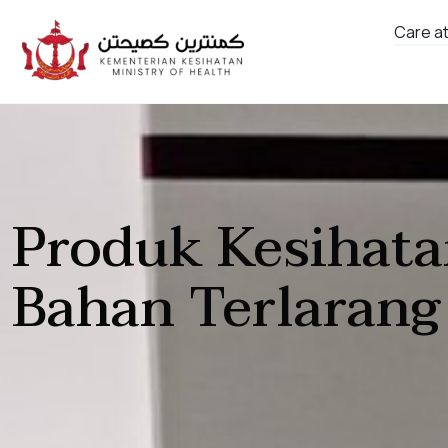
Care a
Produk Kesihata
Bahan Terlarang