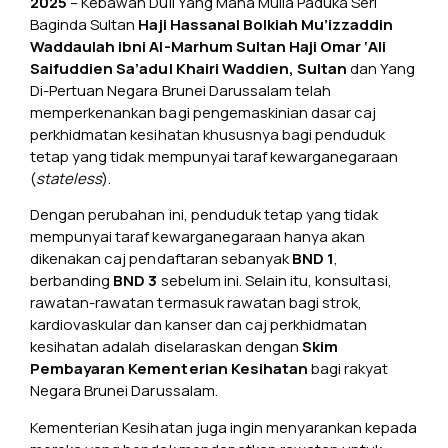
2025
– Kebawah Duli Yang Maha Mulia Paduka Seri
Baginda Sultan
Haji Hassanal Bolkiah Mu’izzaddin
Waddaulah ibni Al-Marhum Sultan Haji Omar ‘Ali
Saifuddien Sa’adul Khairi Waddien, Sultan
dan Yang
Di-Pertuan Negara Brunei Darussalam telah
memperkenankan bagi pengemaskinian dasar caj
perkhidmatan kesihatan khususnya bagi penduduk
tetap yang tidak mempunyai taraf kewarganegaraan
(
stateless
).
Dengan perubahan ini, penduduk tetap yang tidak
mempunyai taraf kewarganegaraan hanya akan
dikenakan caj pendaftaran sebanyak
BND 1
,
berbanding
BND 3
sebelum ini. Selain itu, konsultasi,
rawatan-rawatan termasuk rawatan bagi strok,
kardiovaskular dan kanser dan caj perkhidmatan
kesihatan adalah diselaraskan dengan
Skim
Pembayaran Kementerian Kesihatan
bagi rakyat
Negara Brunei Darussalam.
Kementerian Kesihatan juga ingin menyarankan kepada