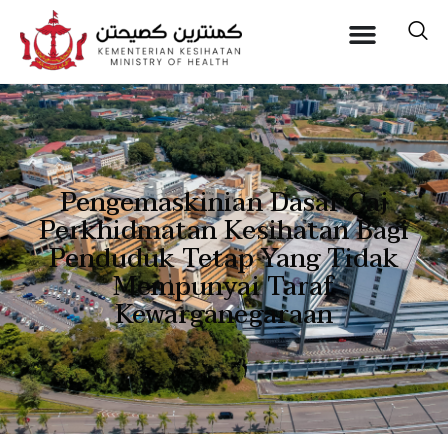
Pengemaskinian Dasar Caj
Perkhidmatan Kesihatan Bagi
Penduduk Tetap Yang Tidak
Mempunyai Taraf
Kewarganegaraan